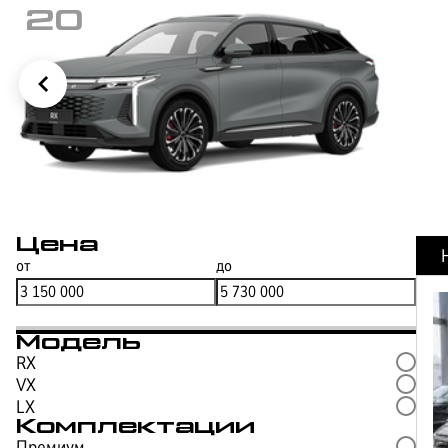
20
Цена
СТРАХОВАНИЕ
от
до
Модель
RX
VX
LX
Комплектации
Премиум