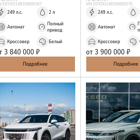
IN
EDYDD14B3S0000267
VIN
EDYDD14B3S0000276
249 л.с.
2 л
249 л.с.
Отправить
Полный
Автомат
Автомат
Нажимая кнопку “Отправить”, я соглашаюсь на
привод
обработку
персональных данных
Кроссовер
Белый
Кроссовер
т
3 840 000
₽
от
3 900 000
₽
Подробнее
Подробнее