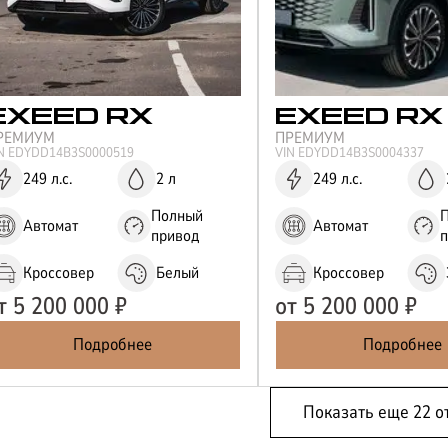
EXEED
RX
EXEED
RX
РЕМИУМ
ПРЕМИУМ
IN
EDYDD14B3S0000519
VIN
EDYDD14B3S0004337
249 л.с.
2 л
249 л.с.
Полный
Автомат
Автомат
привод
Кроссовер
Белый
Кроссовер
т
5 200 000
₽
от
5 200 000
₽
Подробнее
Подробнее
Показать еще
22
о