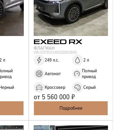
EXEED
RX
ФЛАГМАН
VIN
EDYDD14B3S0003845
2 л
249 л.с.
2 л
Полный
Полный
Автомат
привод
привод
Черный
Кроссовер
Серый
от
5 560 000
₽
Подробнее