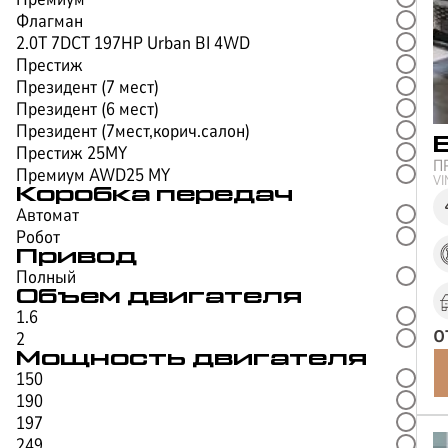
Флагман
2.0T 7DCT 197HP Urban BI 4WD
Престиж
Президент (7 мест)
Президент (6 мест)
Президент (7мест,корич.салон)
Престиж 25MY
П
Премиум AWD25 MY
V
Коробка передач
Автомат
Робот
Привод
Полный
Объем двигателя
1.6
о
2
Мощность двигателя
150
190
197
249