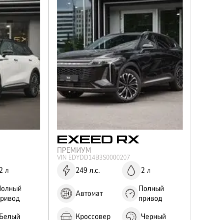
EXEED
RX
ПРЕМИУМ
VIN
EDYDD14B3S0000207
2 л
249 л.с.
2 л
Полный
Полный
Автомат
привод
привод
Белый
Кроссовер
Черный