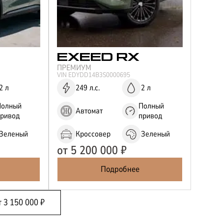
EXEED
RX
ПРЕМИУМ
VIN
EDYDD14B3S0000695
2 л
249 л.с.
2 л
Полный
Полный
Автомат
привод
привод
Зеленый
Кроссовер
Зеленый
от
5 200 000
₽
Подробнее
т
3 150 000
₽