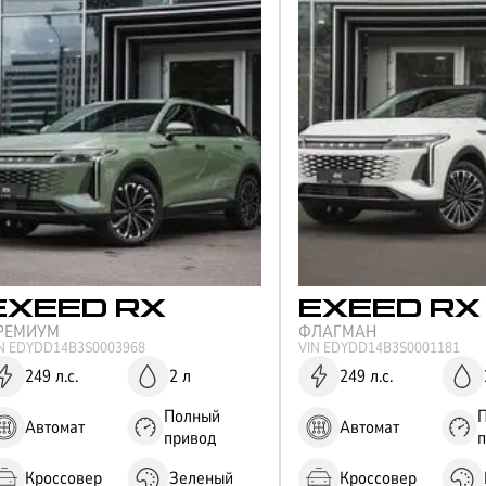
EXEED
RX
EXEED
RX
РЕМИУМ
ФЛАГМАН
IN
EDYDD14B3S0003968
VIN
EDYDD14B3S0001181
249 л.с.
2 л
249 л.с.
Полный
Автомат
Автомат
привод
Кроссовер
Зеленый
Кроссовер