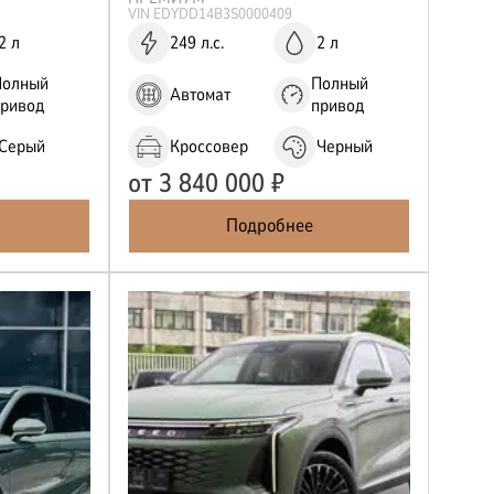
VIN
EDYDD14B3S0000409
2 л
249 л.с.
2 л
Полный
Полный
Автомат
привод
привод
Серый
Кроссовер
Черный
от
3 840 000
₽
Подробнее