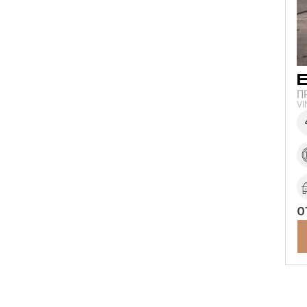
П
V
о