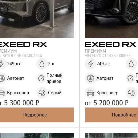
EXEED
RX
EXEED
RX
РЕМИУМ
ПРЕМИУМ
IN
XEYDD14B3RA004546
VIN
EDYDD14B3S0000637
249 л.с.
2 л
249 л.с.
Полный
Автомат
Автомат
привод
Кроссовер
Серый
Кроссовер
т
5 300 000
₽
от
5 200 000
₽
Подробнее
Подробнее