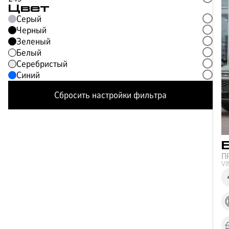
Цвет
Серый
Черный
Зеленый
Белый
Серебристый
Синий
Сбросить настройки фильтра
П
V