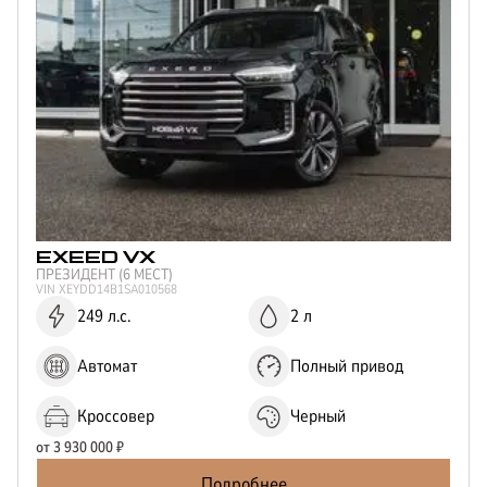
EXEED
VX
ПРЕЗИДЕНТ (6 МЕСТ)
VIN
XEYDD14B1SA010568
249 л.с.
2 л
Автомат
Полный привод
Кроссовер
Черный
от
3 930 000
₽
Подробнее