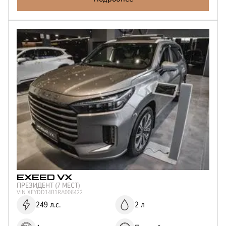
EXEED
VX
ПРЕЗИДЕНТ (7 МЕСТ)
VIN
XEYDD14B1RA006422
249 л.с.
2 л