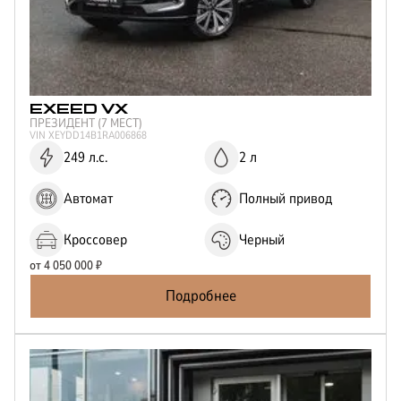
EXEED
VX
ПРЕЗИДЕНТ (7 МЕСТ)
VIN
XEYDD14B1RA006868
249 л.с.
2 л
Автомат
Полный привод
Кроссовер
Черный
от
4 050 000
₽
Подробнее