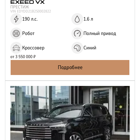
EXEED
VX
ПРЕСТИЖ
VIN
EDYDD21B2S0002822
190 л.с.
1.6 л
Робот
Полный привод
Кроссовер
Синий
от
3 550 000
₽
Подробнее