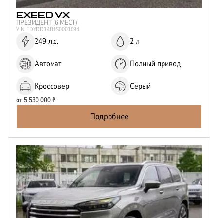
EXEED
VX
ПРЕЗИДЕНТ (6 МЕСТ)
VIN
EDYDD14B1S0001094
249 л.с.
2 л
Автомат
Полный привод
Кроссовер
Серый
от
5 530 000
₽
Подробнее