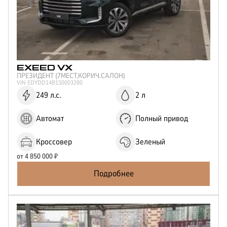
EXEED
VX
ПРЕЗИДЕНТ (7МЕСТ,КОРИЧ.САЛОН)
VIN
EDYDD14B1S0003280
249 л.с.
2 л
Автомат
Полный привод
Кроссовер
Зеленый
от
4 850 000
₽
Подробнее