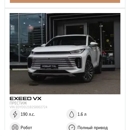
2
Мощность двигателя
150
190
197
249
Цвет
Серый
Черный
Зеленый
Белый
Серебристый
Синий
EXEED
VX
ПРЕСТИЖ
VIN
EDYDD21B2S0002724
190 л.с.
1.6 л
Робот
Полный привод