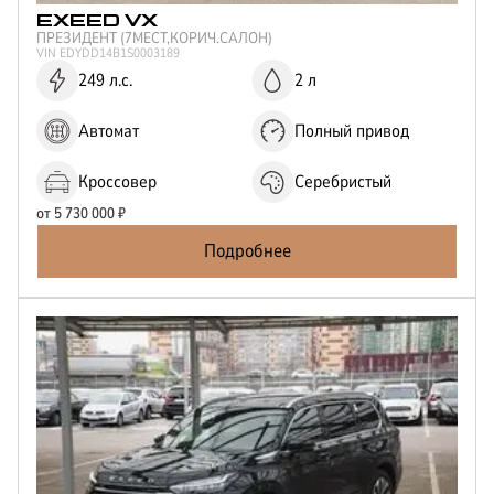
EXEED
VX
ПРЕЗИДЕНТ (7МЕСТ,КОРИЧ.САЛОН)
VIN
EDYDD14B1S0003189
249 л.с.
2 л
Автомат
Полный привод
Кроссовер
Серебристый
от
5 730 000
₽
Подробнее