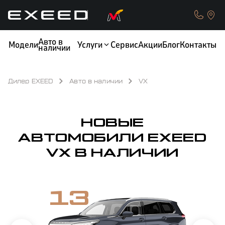
Новые EXEED VX в наличии у официального дилера в Санкт-Петербург
Авто в
Модели
Услуги
Сервис
Акции
Блог
Контакты
наличии
Дилер EXEED
Авто в наличии
VX
КРЕДИТ
ОБМЕН / TRADE-IN
НОВЫЕ
АВТОМОБИЛИ EXEED
VX В НАЛИЧИИ
ТЕСТ-ДРАЙВ
СТРАХОВАНИЕ
13