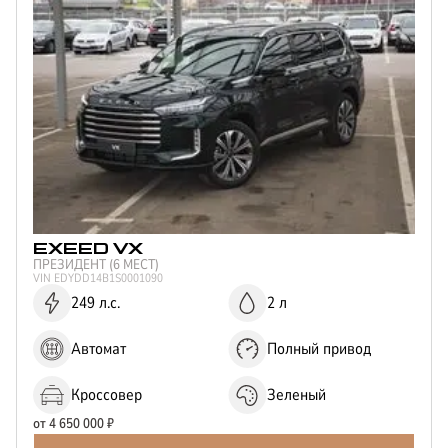
Отправить
Нажимая кнопку “Отправить”, я соглашаюсь на
обработку
персональных данных
EXEED
VX
ПРЕЗИДЕНТ (6 МЕСТ)
VIN
EDYDD14B1S0001090
249 л.с.
2 л
Автомат
Полный привод
Кроссовер
Зеленый
от
4 650 000
₽