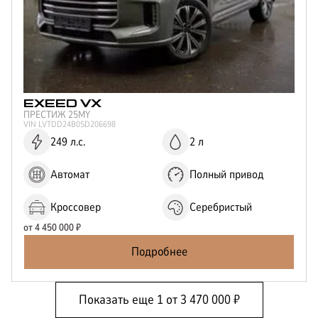
EXEED
VX
ПРЕСТИЖ 25MY
VIN
LVTDD24B0SD206698
249 л.с.
2 л
Автомат
Полный привод
Кроссовер
Серебристый
от
4 450 000
₽
Подробнее
Показать еще
1
от
3 470 000
₽