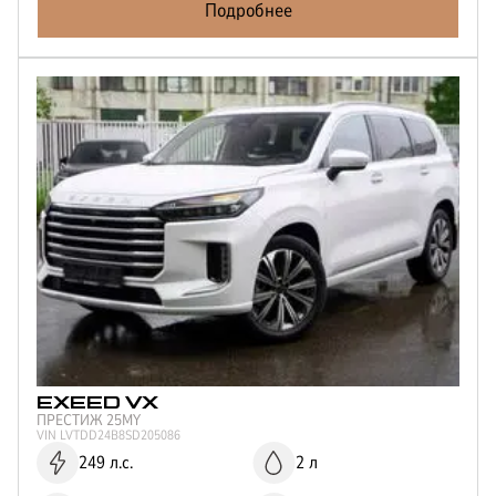
Подробнее
EXEED
VX
ПРЕСТИЖ 25MY
VIN
LVTDD24B8SD205086
249 л.с.
2 л