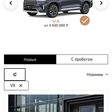
КОРПОРАТИВНЫМ
ЛИЗИНГ
КЛИЕНТАМ
VX
от
4 840 000
Р
С пробегом
Новые
Новинки
VX
Цена
от
до