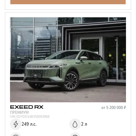
от
5 200 000
₽
EXEED
RX
ПРЕМИУМ
VIN
EDYDD14B3S0003968
249 л.с.
2 л