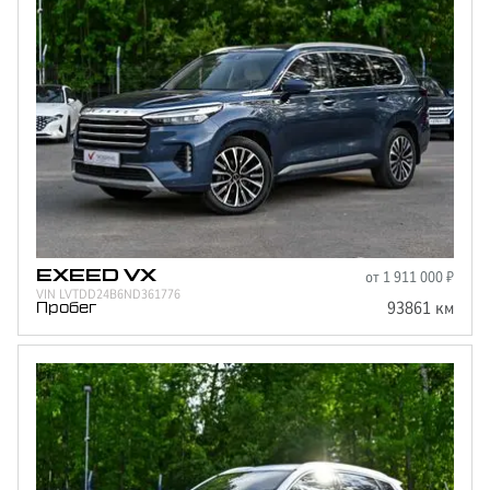
от
1 911 000
₽
EXEED
VX
VIN
LVTDD24B6ND361776
93861
км
Пробег