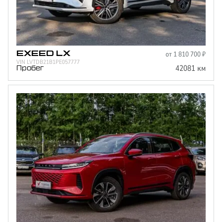
от
1 810 700
₽
EXEED
LX
VIN
LVTDB21B1PE057777
42081
км
Пробег