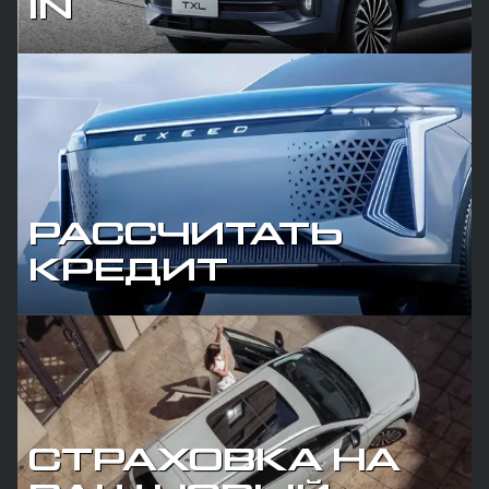
IN
Расcчитать кредит
Рассмотрите условия и получите одобрение на
кредит
Расcчитать
РАСCЧИТАТЬ
КРЕДИТ
Cтраховка на ваш
новый EXEED
Рассчитайте страховку на ваш автомобиль
CТРАХОВКА НА
Расcчитать