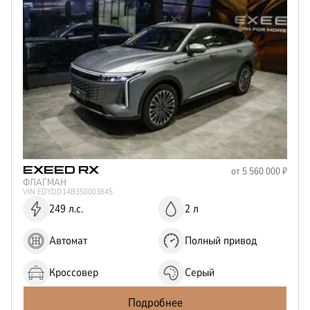
от
5 560 000
₽
EXEED
RX
ФЛАГМАН
VIN
EDYDD14B3S0003845
249 л.с.
2 л
Автомат
Полный привод
Кроссовер
Серый
Подробнее