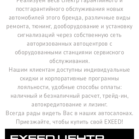
Реализуем весь спектр гарантийного и
постгарантийного обслуживания новых
автомобилей этого бренда, различные виды
ремонта, тюнинг, дооборудование и установку
сигнализаций через собственную сеть
авторизованных автоцентров с
оборудованными станциями сервисного
обслуживания.
Нашим клиентам доступны индивидуальные
скидки и корпоративные программы
лояльности, удобные способы оплаты:
наличный и безналичный расчет, трейд-ин,
автокредитование и лизинг.
Всегда рады видеть Вас в наших автосалонах.
Приезжайте, чтобы купить свой EXEED!
EXEED ЦЕНТР