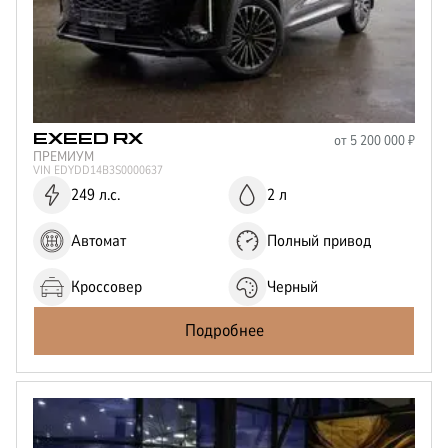
от
5 200 000
₽
EXEED
RX
ПРЕМИУМ
VIN
EDYDD14B3S0000637
249 л.с.
2 л
Автомат
Полный привод
Кроссовер
Черный
Подробнее