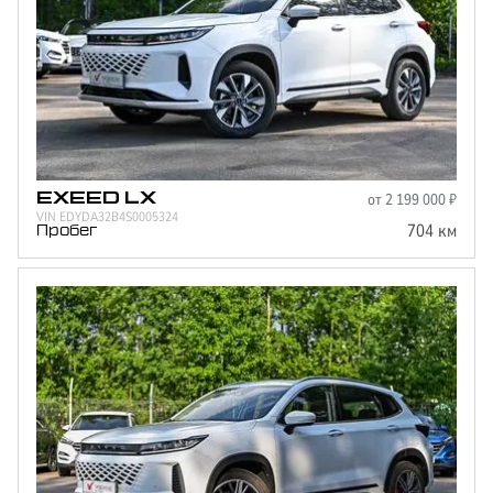
от
2 199 000
₽
EXEED
LX
VIN
EDYDA32B4S0005324
704
км
Пробег