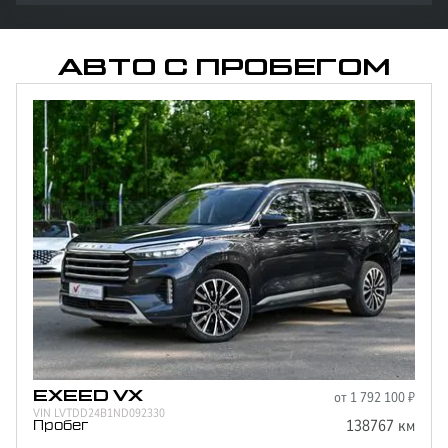
АВТО С ПРОБЕГОМ
Отправить
Нажимая кнопку “Отправить”, я соглашаюсь на
обработку
персональных данных
от
1 792 100
₽
EXEED
VX
VIN
LVTDD24B1ND092330
138767
км
Пробег