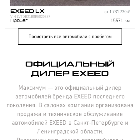
от
1 731 720
₽
EXEED
LX
VIN
LVTDB21B8RE020387
15571
км
Пробег
Посмотреть все автомобили с пробегом
ОФИЦИАЛЬНЫЙ
ДИЛЕР EXEED
Максимум — это официальный дилер
автомобилей бренда EXEED последнего
поколения. В салонах компании организована
продажа и техническое обслуживание
автомобилей EXEED в Санкт-Петербурге и
Ленинградской области.