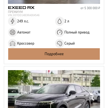
от
5 300 000
₽
EXEED
RX
ПРЕМИУМ
VIN
XEYDD14B3RA004546
249 л.с.
2 л
Автомат
Полный привод
Кроссовер
Серый
Подробнее