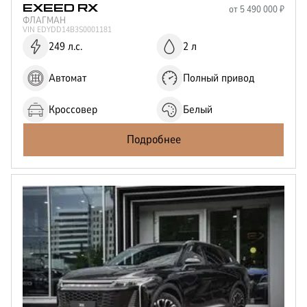
от
5 490 000
₽
EXEED
RX
ФЛАГМАН
VIN
EDYDD14B3S0001181
249 л.с.
2 л
Автомат
Полный привод
Кроссовер
Белый
Подробнее