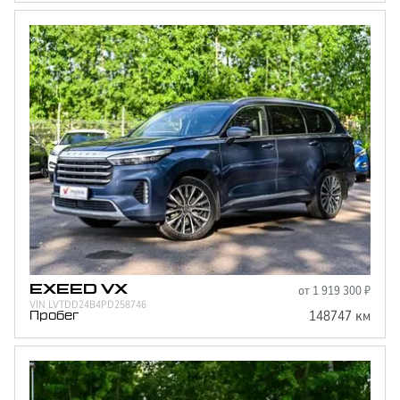
от
1 919 300
₽
EXEED
VX
VIN
LVTDD24B4PD258746
148747
км
Пробег