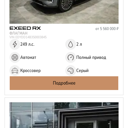
от
5 560 000
₽
EXEED
RX
ФЛАГМАН
VIN
EDYDD14B3S0003845
249 л.с.
2 л
Автомат
Полный привод
Кроссовер
Серый
Подробнее