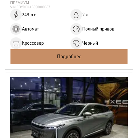
Отправить
ПРЕМИУМ
VIN
EDYDD14B3S0000637
Нажимая кнопку “Отправить”, я соглашаюсь на
обработку
персональных данных
249 л.с.
2 л
Автомат
Полный привод
Кроссовер
Черный
Подробнее