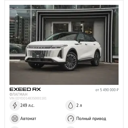
от
5 490 000
₽
EXEED
RX
ФЛАГМАН
VIN
EDYDD14B3S0001181
249 л.с.
2 л
Автомат
Полный привод