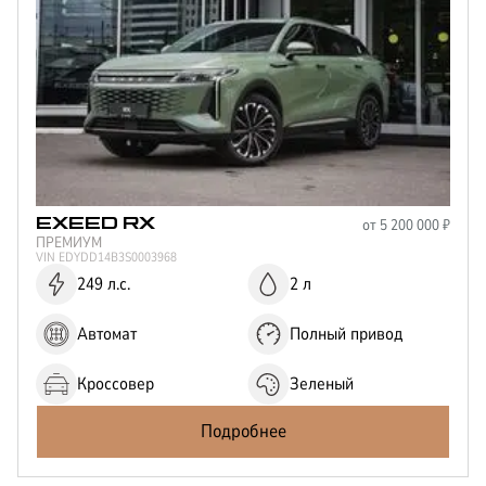
от
5 200 000
₽
EXEED
RX
ПРЕМИУМ
VIN
EDYDD14B3S0003968
249 л.с.
2 л
Автомат
Полный привод
Кроссовер
Зеленый
Подробнее