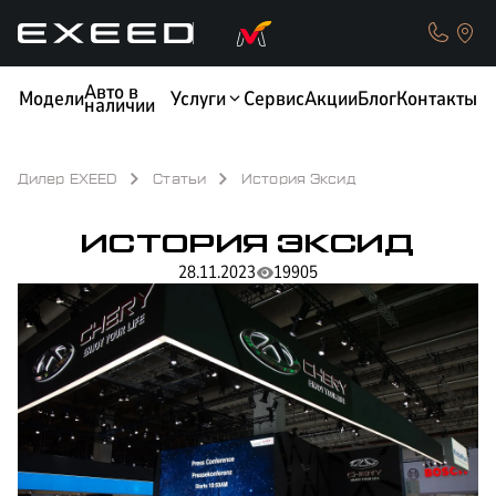
Авто в
Модели
Услуги
Сервис
Акции
Блог
Контакты
наличии
Дилер EXEED
Статьи
История Эксид
ИСТОРИЯ ЭКСИД
КРЕДИТ
ОБМЕН / TRADE-IN
28.11.2023
19905
ТЕСТ-ДРАЙВ
СТРАХОВАНИЕ