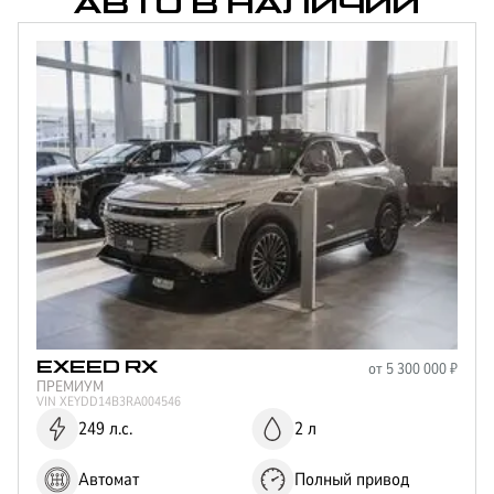
АВТО В НАЛИЧИИ
от
5 300 000
₽
EXEED
RX
ПРЕМИУМ
VIN
XEYDD14B3RA004546
249 л.с.
2 л
Автомат
Полный привод