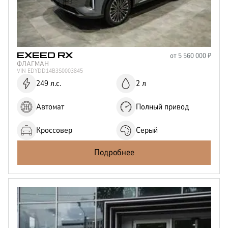
от
5 560 000
₽
EXEED
RX
ФЛАГМАН
VIN
EDYDD14B3S0003845
249 л.с.
2 л
Автомат
Полный привод
Кроссовер
Серый
Подробнее