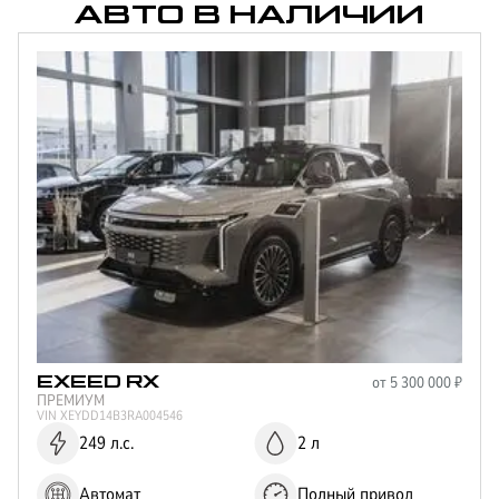
АВТО В НАЛИЧИИ
от
5 300 000
₽
EXEED
RX
ПРЕМИУМ
VIN
XEYDD14B3RA004546
249 л.с.
2 л
Автомат
Полный привод