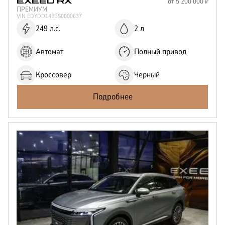
от
5 200 000
₽
Отправить
EXEED
RX
ПРЕМИУМ
Нажимая кнопку “Отправить”, я соглашаюсь на
VIN
EDYDD14B3S0000637
обработку
персональных данных
249 л.с.
2 л
Автомат
Полный привод
Кроссовер
Черный
Подробнее