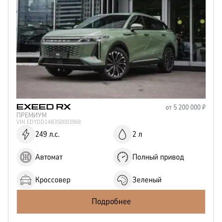
от
5 200 000
₽
EXEED
RX
ПРЕМИУМ
VIN
EDYDD14B3S0003968
249 л.с.
2 л
Автомат
Полный привод
Кроссовер
Зеленый
Подробнее