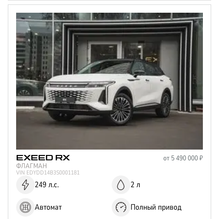
от
5 490 000
₽
EXEED
RX
ФЛАГМАН
VIN
EDYDD14B3S0001181
249 л.с.
2 л
Автомат
Полный привод