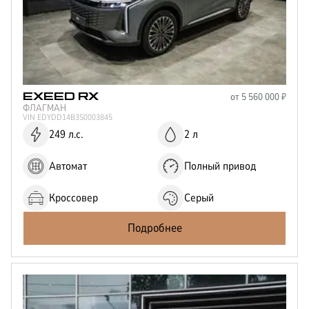
от
5 560 000
₽
EXEED
RX
ФЛАГМАН
VIN
EDYDD14B3S0003845
249 л.с.
2 л
Автомат
Полный привод
Кроссовер
Серый
Подробнее