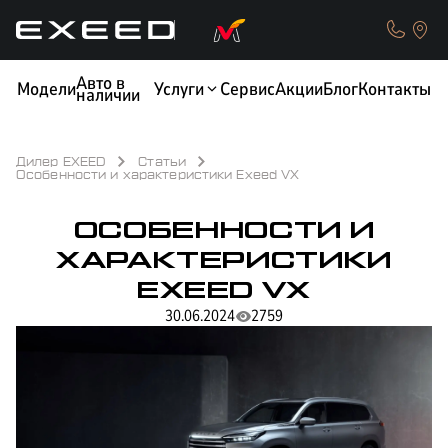
Авто в
Модели
Услуги
Сервис
Акции
Блог
Контакты
наличии
Дилер EXEED
Статьи
Особенности и характеристики Exeed VX
ОСОБЕННОСТИ И
КРЕДИТ
ОБМЕН / TRADE-IN
ХАРАКТЕРИСТИКИ
EXEED VX
30.06.2024
2759
ТЕСТ-ДРАЙВ
СТРАХОВАНИЕ