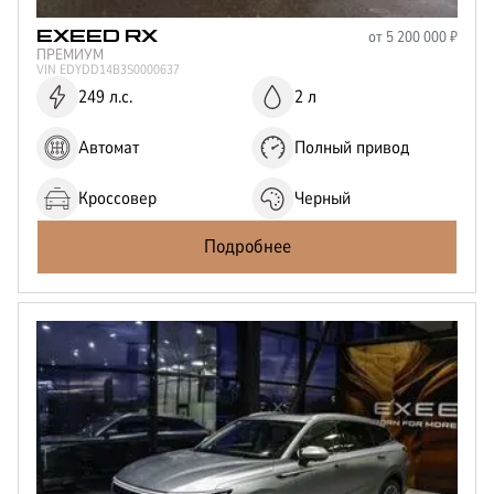
от
5 200 000
₽
EXEED
RX
ПРЕМИУМ
VIN
EDYDD14B3S0000637
249 л.с.
2 л
Автомат
Полный привод
Кроссовер
Черный
Подробнее