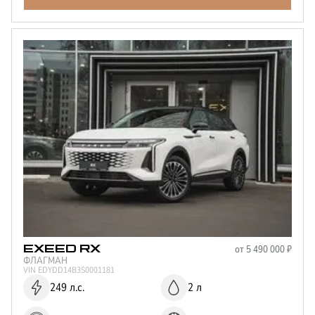
от
5 490 000
₽
EXEED
RX
ФЛАГМАН
VIN
EDYDD14B3S0001181
249 л.с.
2 л