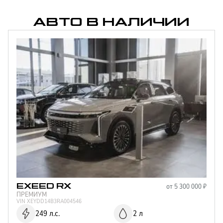
АВТО В НАЛИЧИИ
от
5 300 000
₽
EXEED
RX
ПРЕМИУМ
VIN
XEYDD14B3RA004546
249 л.с.
2 л