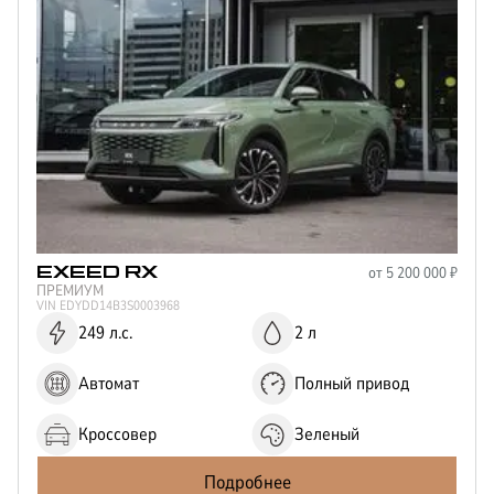
от
5 200 000
₽
EXEED
RX
ПРЕМИУМ
VIN
EDYDD14B3S0003968
249 л.с.
2 л
Автомат
Полный привод
Кроссовер
Зеленый
Подробнее