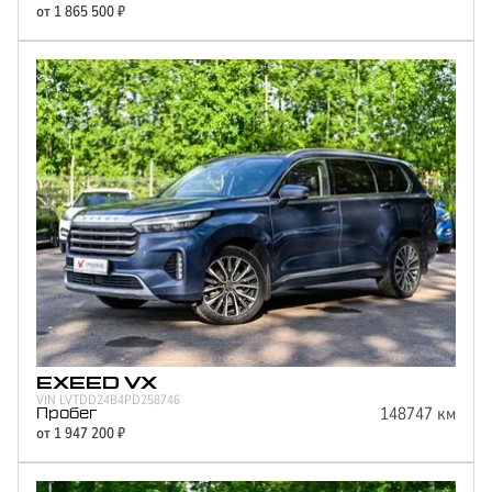
от
1 865 500
₽
EXEED
VX
VIN
LVTDD24B4PD258746
148747
км
Пробег
от
1 947 200
₽