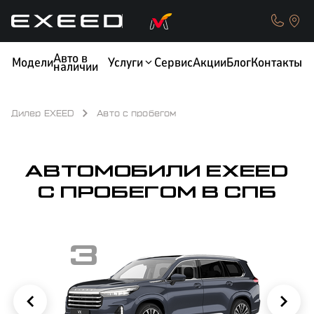
Авто в
Модели
Услуги
Сервис
Акции
Блог
Контакты
наличии
Дилер EXEED
Авто с пробегом
КРЕДИТ
ОБМЕН / TRADE-IN
АВТОМОБИЛИ EXEED
C ПРОБЕГОМ В СПБ
3
ТЕСТ-ДРАЙВ
СТРАХОВАНИЕ