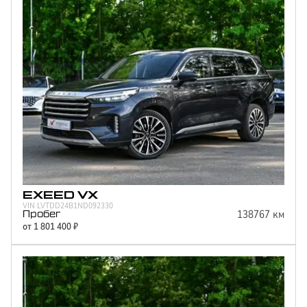
EXEED
VX
VIN
LVTDD24B1ND092330
138767
км
Пробег
от
1 801 400
₽