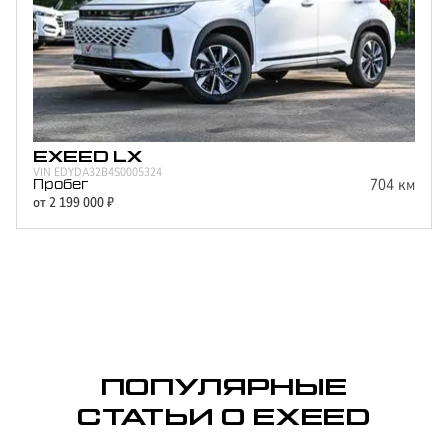
EXEED
LX
VIN
EDYDA32B4S0005324
704
км
Пробег
от
2 199 000
₽
ПОПУЛЯРНЫЕ
СТАТЬИ О EXEED