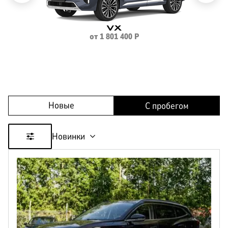
VX
КОРПОРАТИВНЫМ
от
1 801 400
Р
ЛИЗИНГ
КЛИЕНТАМ
Новые
С пробегом
Новинки
Цена
от
до
Пробег
от
до