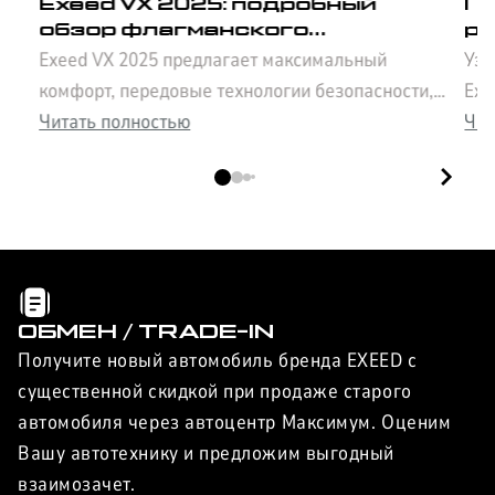
Exeed VX 2025: подробный
По
обзор флагманского
ре
Exeed VX 2025 предлагает максимальный
Узн
семиместного кроссовера
д
э
комфорт, передовые технологии безопасности,
Exe
просторный салон и впечатляющие
Читать полностью
сов
Чит
характеристики. Узнайте всё о флагмане Exeed в
раз
нашем обзоре.
авт
ОБМЕН / TRADE-IN
Получите новый автомобиль бренда EXEED с
существенной скидкой при продаже старого
автомобиля через автоцентр Максимум. Оценим
Вашу автотехнику и предложим выгодный
взаимозачет.