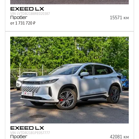
EXEED
LX
VIN
LVTDB21B8RE020387
15571
км
Пробег
от
1 731 720
₽
EXEED
LX
VIN
LVTDB21B1PE057777
42081
км
Пробег