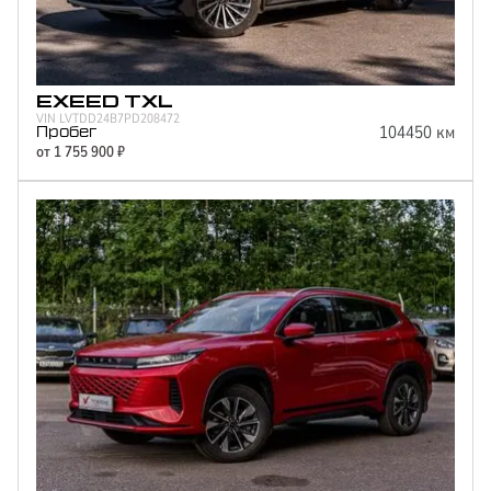
1.6
2
Мощность двигателя
147
EXEED
TXL
150
VIN
LVTDD24B7PD208472
104450
км
197
Пробег
от
1 755 900
₽
249
Цвет
Серый
Синий
Белый
Красный
Фиолетовый
Черный