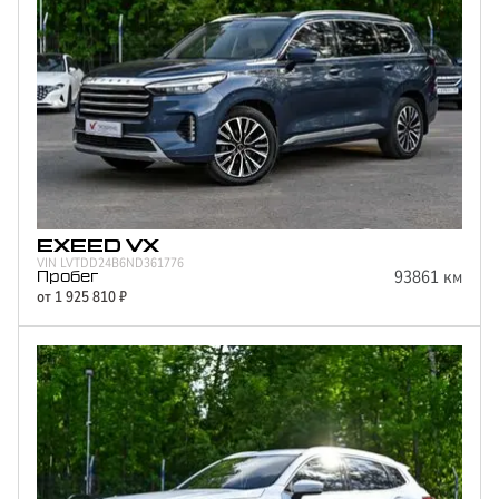
EXEED
VX
VIN
LVTDD24B6ND361776
93861
км
Пробег
от
1 925 810
₽
Отправить
Нажимая кнопку “Отправить”, я соглашаюсь на
обработку
персональных данных