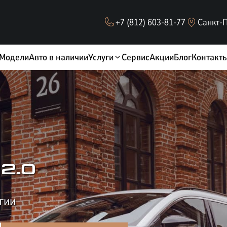
+7 (812) 603-81-77
Санкт-П
Модели
Авто в наличии
Услуги
Сервис
Акции
Блог
Контакт
2.0
гии
ОБМЕН / TRADE-IN