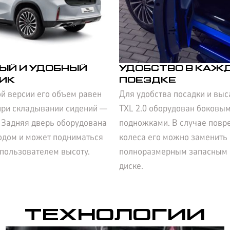
ЫЙ И УДОБНЫЙ
УДОБСТВО В КАЖ
ИК
ПОЕЗДКЕ
й версии его объем равен
Для удобства посадки и вы
 при складывании сидений —
TXL 2.0 оборудован боковы
 Задняя дверь оборудована
подножками. В случае пов
одом и может подниматься
колеса его можно заменить
пользователем высоту.
полноразмерным запасным 
диске.
ТЕХНОЛОГИИ