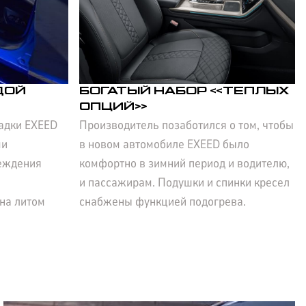
ДОЙ
БОГАТЫЙ НАБОР «ТЕПЛЫХ
ОПЦИЙ»
садки EXEED
Производитель позаботился о том, чтобы
ми
в новом автомобиле EXEED было
реждения
комфортно в зимний период и водителю,
и пассажирам. Подушки и спинки кресел
на литом
снабжены функцией подогрева.