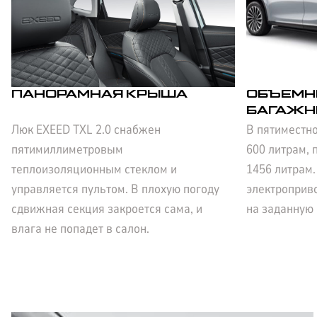
ПАНОРАМНАЯ КРЫША
ОБЪЕМН
БАГАЖН
Люк EXEED TXL 2.0 снабжен
В пятиместно
пятимиллиметровым
600 литрам,
теплоизоляционным стеклом и
1456 литрам.
управляется пультом. В плохую погоду
электроприв
сдвижная секция закроется сама, и
на заданную 
влага не попадет в салон.