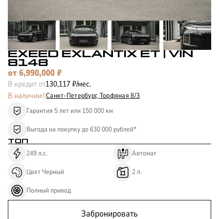
КОРПОРАТИВНЫМ
ЛИЗИНГ
КЛИЕНТАМ
EXEED EXLANTIX ET
| VIN
8148
от
6,990,000
₽
В кредит от
130,117
₽/мес.
В наличии
Санкт-Петербург,
Торфяная 8/3
Гарантия 5 лет или 150 000 км
Выгода на покупку до 630 000 рублей*
ТОП
249
л.с.
Автомат
Цвет
Черный
2
л.
Полный
привод
Забронировать