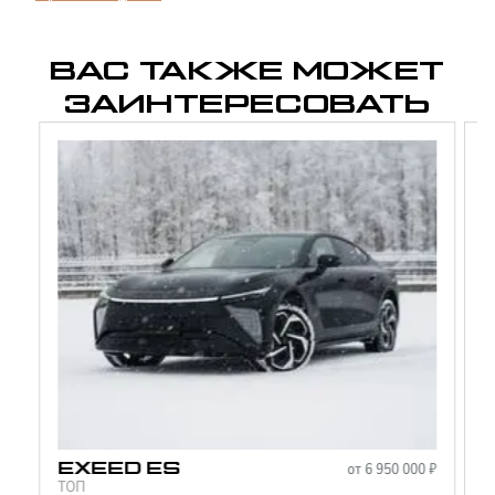
ВАС ТАКЖЕ МОЖЕТ
ЗАИНТЕРЕСОВАТЬ
от
6 950 000
₽
EXEED
ES
ТОП
С