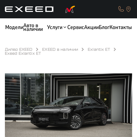
Авто в
Модели
Услуги
Сервис
Акции
Блог
Контакты
наличии
Дилер EXEED
EXEED в наличии
Exlantix ET
Exeed Exlantix ET
КРЕДИТ
ОБМЕН / TRADE-IN
ТЕСТ-ДРАЙВ
СТРАХОВАНИЕ