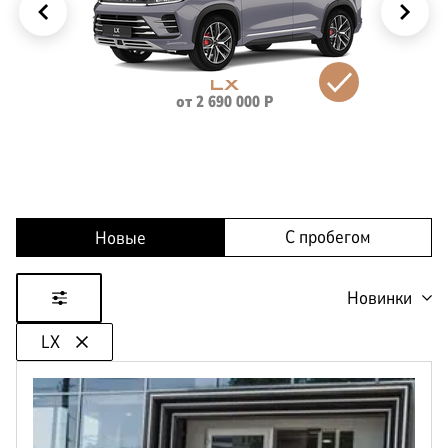
КОРПОРАТИВНЫМ
ЛИЗИНГ
КЛИЕНТАМ
LX
от
2 690 000
Р
С пробегом
Новые
Новинки
LX
Цена
от
до