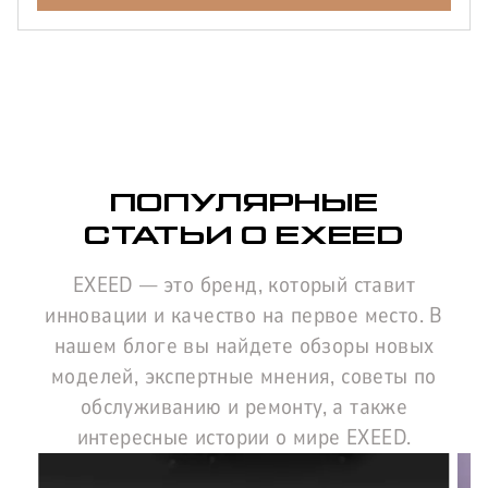
2
Мощность двигателя
150
190
197
249
Цвет
Серый
Черный
ПОПУЛЯРНЫЕ
Зеленый
СТАТЬИ О EXEED
Белый
Серебристый
EXEED — это бренд, который ставит
Синий
инновации и качество на первое место. В
нашем блоге вы найдете обзоры новых
моделей, экспертные мнения, советы по
обслуживанию и ремонту, а также
интересные истории о мире EXEED.