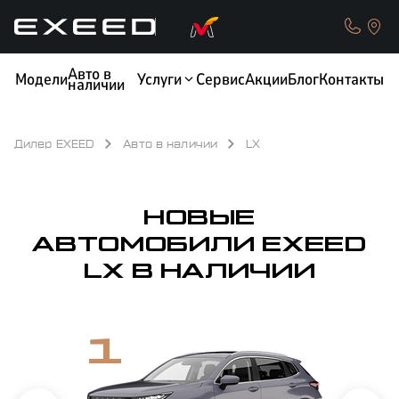
Новые EXEED LX в наличии у официального дилера в Санкт-Петербург
Авто в
Модели
Услуги
Сервис
Акции
Блог
Контакты
наличии
Дилер EXEED
Авто в наличии
LX
КРЕДИТ
ОБМЕН / TRADE-IN
НОВЫЕ
АВТОМОБИЛИ EXEED
LX В НАЛИЧИИ
ТЕСТ-ДРАЙВ
СТРАХОВАНИЕ
1