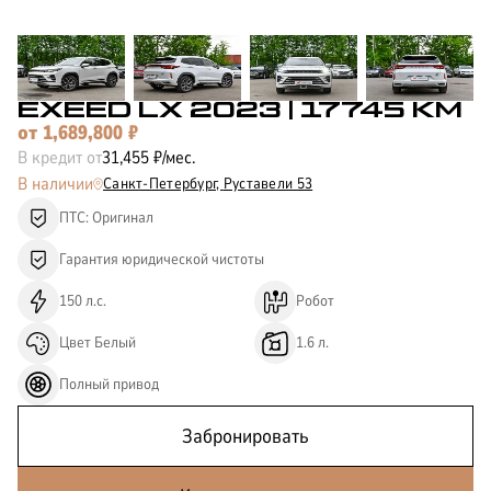
КОРПОРАТИВНЫМ
ЛИЗИНГ
КЛИЕНТАМ
EXEED LX
2023
| 17745 КМ
от
1,689,800
₽
В кредит от
31,455
₽/мес.
В наличии
Санкт-Петербург,
Руставели 53
ПТС: Оригинал
Гарантия юридической чистоты
150
л.с.
Робот
Цвет
Белый
1.6
л.
Полный
привод
Забронировать