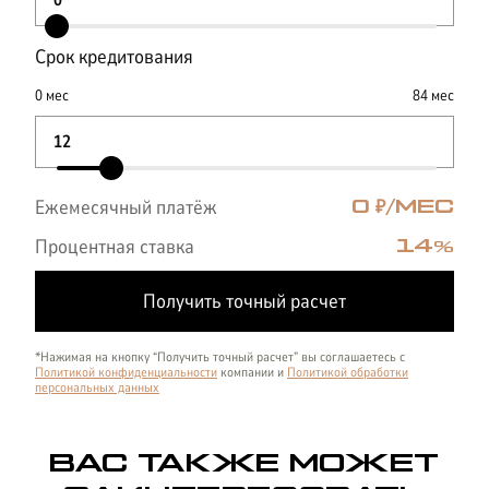
Срок кредитования
0
мес
84
мес
Ежемесячный платёж
0
₽/МЕС
Процентная ставка
14
%
Получить точный расчет
*Нажимая на кнопку “Получить точный расчет” вы соглашаетесь с
Политикой конфиденциальности
компании и
Политикой обработки
персональных данных
ВАС ТАКЖЕ МОЖЕТ