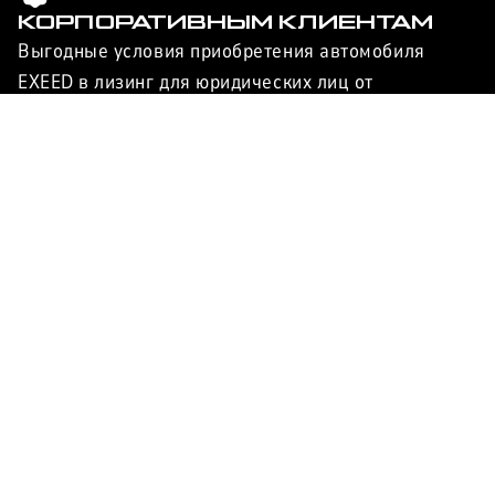
КОРПОРАТИВНЫМ КЛИЕНТАМ
Выгодные условия приобретения автомобиля
EXEED в лизинг для юридических лиц от
автоцентра Максимум.
Узнать
ЗАПИСЬ НА
СЕРВИС
Обслуживание автомобиля у официального
дилера помогает сохранить заводскую гарантию, а
ваш EXEED останется оригинальным и обеспечит
безопасность в дороге.
Записаться
ЗАПИСАТЬСЯ НА ТЕСТ-ДРАЙВ
Оцените характеристики и потребительские