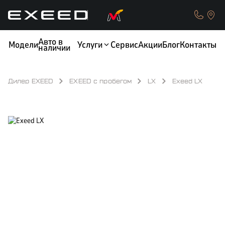
Авто в
Модели
Услуги
Сервис
Акции
Блог
Контакты
наличии
Дилер EXEED
EXEED с пробегом
LX
Exeed LX
КРЕДИТ
ОБМЕН / TRADE-IN
ТЕСТ-ДРАЙВ
СТРАХОВАНИЕ