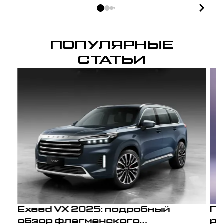
ПОПУЛЯРНЫЕ
СТАТЬИ
Exeed VX 2025: подробный
По
обзор флагманского
ре