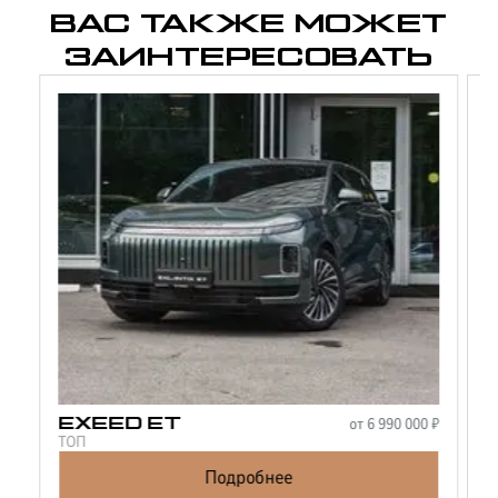
ВАС ТАКЖЕ МОЖЕТ
ЗАИНТЕРЕСОВАТЬ
от
6 990 000
₽
EXEED
ET
ТОП
Т
Подробнее