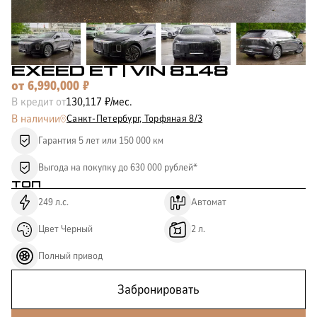
КОРПОРАТИВНЫМ
ЛИЗИНГ
КЛИЕНТАМ
EXEED ET
| VIN 8148
от
6,990,000
₽
В кредит от
130,117
₽/мес.
В наличии
Санкт-Петербург,
Торфяная 8/3
Гарантия 5 лет или 150 000 км
Выгода на покупку до 630 000 рублей*
ТОП
249
л.с.
Автомат
Цвет
Черный
2
л.
Полный
привод
Забронировать