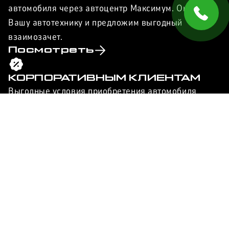
автомобиля через автоцентр Максимум. Оценим
Вашу автотехнику и предложим выгодный
взаимозачет.
Посмотреть
КОРПОРАТИВНЫМ КЛИЕНТАМ
Выгодные условия приобретения автомобиля
EXEED в лизинг для юридических лиц от
автоцентра Максимум.
Узнать
ЗАПИСЬ НА
СЕРВИС
Обслуживание автомобиля у официального
дилера помогает сохранить заводскую гарантию, а
ваш EXEED останется оригинальным и обеспечит
безопасность в дороге.