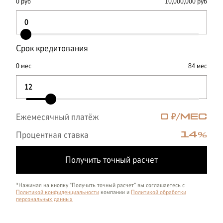
0
руб
10,000,000
руб
Срок кредитования
0
мес
84
мес
Ежемесячный платёж
0
₽/МЕС
Процентная ставка
14
%
Получить точный расчет
*Нажимая на кнопку “Получить точный расчет” вы соглашаетесь с
Политикой конфиденциальности
компании и
Политикой обработки
персональных данных