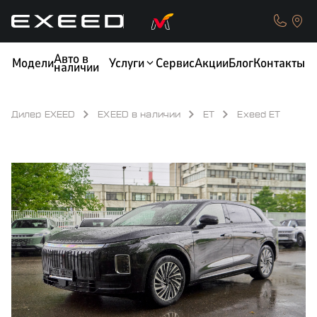
Авто в
Модели
Услуги
Сервис
Акции
Блог
Контакты
наличии
Дилер EXEED
EXEED в наличии
ET
Exeed ET
КРЕДИТ
ОБМЕН / TRADE-IN
ТЕСТ-ДРАЙВ
СТРАХОВАНИЕ