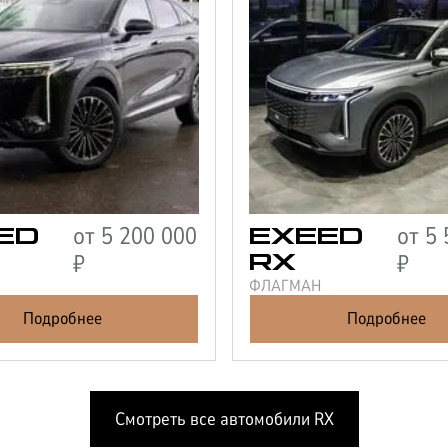
от
5 200 000
от
5 
ED
EXEED
₽
₽
RX
ФЛАГМАН
Подробнее
Подробнее
Смотреть все автомобили
RX