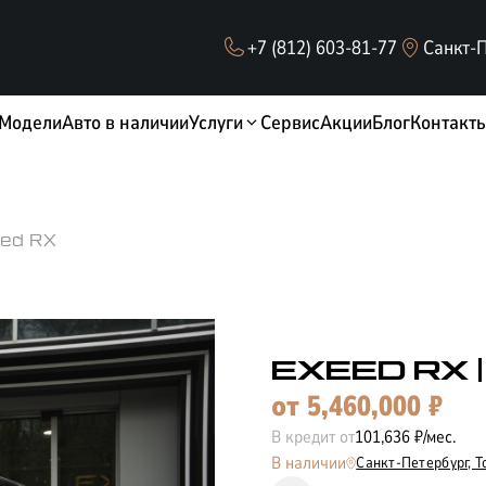
+7 (812) 603-81-77
Санкт-П
Модели
Авто в наличии
Услуги
Сервис
Акции
Блог
Контакт
ed RX
EXEED RX
от
5,460,000
₽
ОБМЕН / TRADE-IN
В кредит от
101,636
₽/мес.
В наличии
Санкт-Петербург,
Т