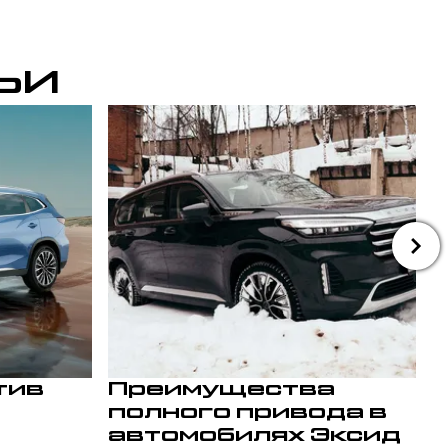
ЬИ
тив
Преимущества
полного привода в
автомобилях Эксид