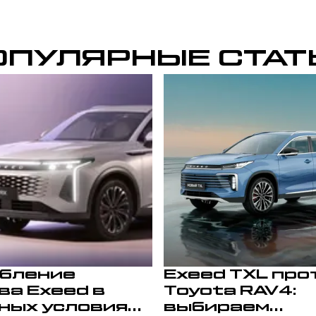
ОПУЛЯРНЫЕ СТАТ
бление
Exeed TXL про
ва Exeed в
Toyota RAV4:
ных условиях:
выбираем