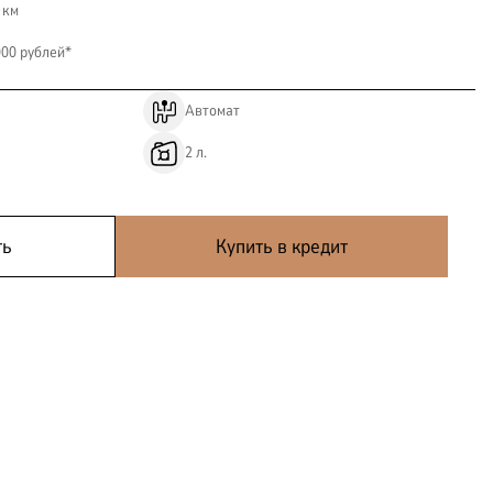
 км
000 рублей*
Автомат
2
л.
КОРПОРАТИВНЫМ
ть
Купить в кредит
КЛИЕНТАМ