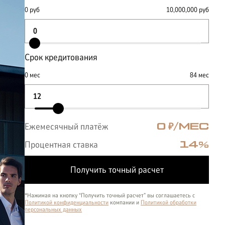
0
руб
10,000,000
руб
Срок кредитования
0
мес
84
мес
Ежемесячный платёж
0
₽/МЕС
Процентная ставка
14
%
Получить точный расчет
*Нажимая на кнопку “Получить точный расчет” вы соглашаетесь с
Политикой конфиденциальности
компании и
Политикой обработки
персональных данных