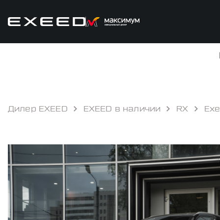
Дилер EXEED
EXEED в наличии
RX
Exe
КРЕДИТ