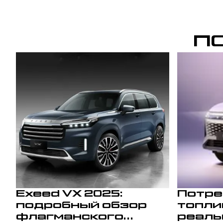
П
Exeed VX 2025:
Потре
подробный обзор
топли
флагманского
реаль