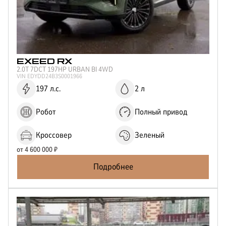
EXEED
RX
2.0T 7DCT 197HP URBAN BI 4WD
VIN
EDYDD24B3S0001966
197 л.с.
2 л
Робот
Полный привод
Кроссовер
Зеленый
от
4 600 000
₽
Подробнее