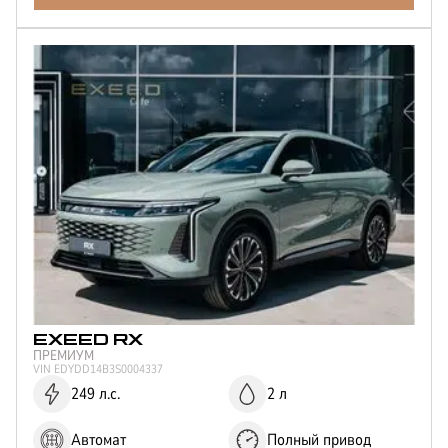
2
Мощность двигателя
150
190
197
249
Цвет
Серый
Черный
Зеленый
Белый
Серебристый
Синий
EXEED
RX
ПРЕМИУМ
VIN
EDYDD14B3S0004337
249 л.с.
2 л
Автомат
Полный привод