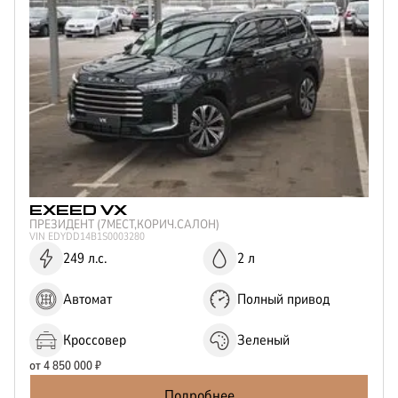
EXEED
VX
ПРЕЗИДЕНТ (7МЕСТ,КОРИЧ.САЛОН)
VIN
EDYDD14B1S0003280
249 л.с.
2 л
Автомат
Полный привод
Кроссовер
Зеленый
от
4 850 000
₽
Подробнее