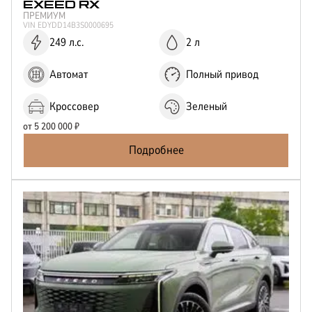
EXEED
RX
ПРЕМИУМ
VIN
EDYDD14B3S0000695
249 л.с.
2 л
Автомат
Полный привод
Кроссовер
Зеленый
от
5 200 000
₽
Подробнее