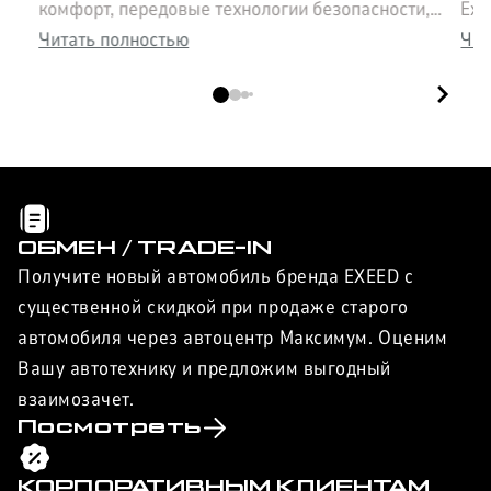
э
комфорт, передовые технологии безопасности,
Exe
просторный салон и впечатляющие
Читать полностью
сов
Чит
характеристики. Узнайте всё о флагмане Exeed в
раз
нашем обзоре.
авт
ОБМЕН / TRADE-IN
Получите новый автомобиль бренда EXEED с
существенной скидкой при продаже старого
автомобиля через автоцентр Максимум. Оценим
Вашу автотехнику и предложим выгодный
взаимозачет.
Посмотреть
КОРПОРАТИВНЫМ КЛИЕНТАМ