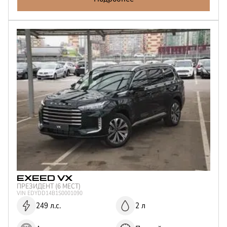
Отправить
Нажимая кнопку “Отправить”, я соглашаюсь на
обработку
персональных данных
EXEED
VX
ПРЕЗИДЕНТ (6 МЕСТ)
VIN
EDYDD14B1S0001090
249 л.с.
2 л