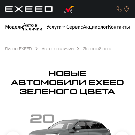
Авто в
Модели
Услуги
Сервис
Акции
Блог
Контакты
наличии
Дилер EXEED
Авто в наличии
Зеленый цвет
КРЕДИТ
ОБМЕН / TRADE-IN
НОВЫЕ
АВТОМОБИЛИ EXEED
ЗЕЛЕНОГО ЦВЕТА
ТЕСТ-ДРАЙВ
СТРАХОВАНИЕ
20