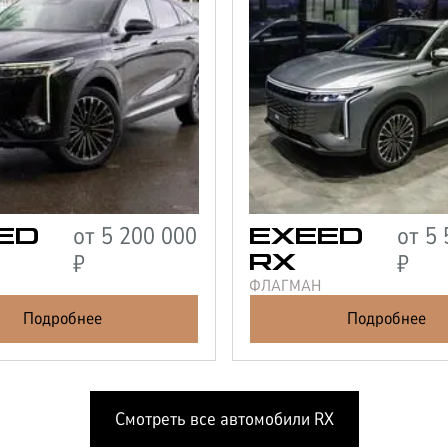
от
5 200 000
от
5 
ED
EXEED
₽
₽
RX
ФЛАГМАН
Подробнее
Подробнее
Смотреть все автомобили
RX