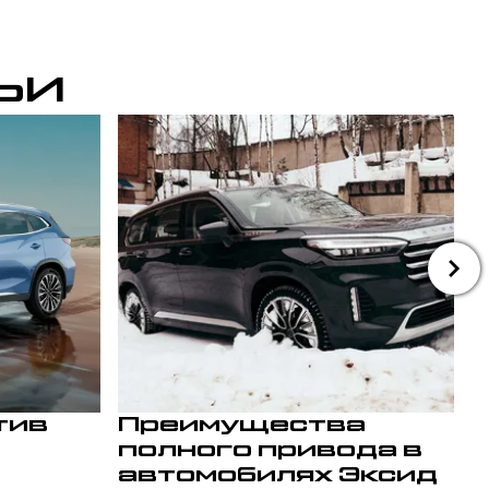
ЬИ
тив
Преимущества
полного привода в
автомобилях Эксид