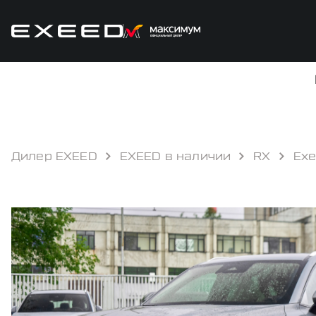
Дилер EXEED
EXEED в наличии
RX
Exe
КРЕДИТ