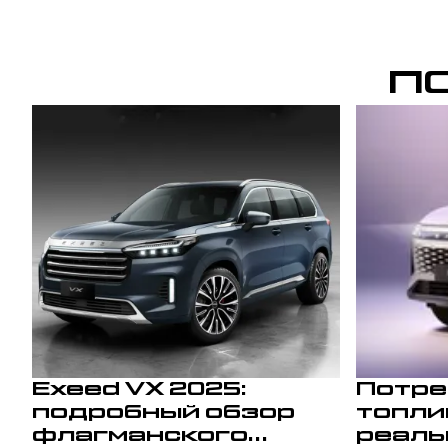
П
Exeed VX 2025:
Потре
подробный обзор
топли
флагманского
реаль