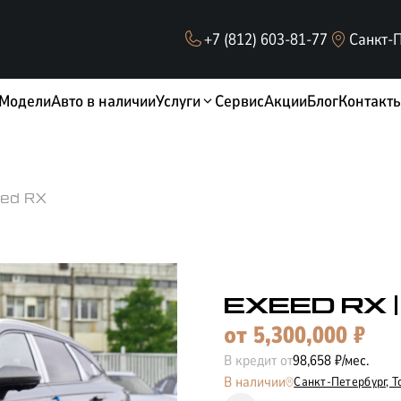
+7 (812) 603-81-77
Санкт-П
Модели
Авто в наличии
Услуги
Сервис
Акции
Блог
Контакт
ed RX
EXEED RX
от
5,300,000
₽
ОБМЕН / TRADE-IN
В кредит от
98,658
₽/мес.
В наличии
Санкт-Петербург,
Т