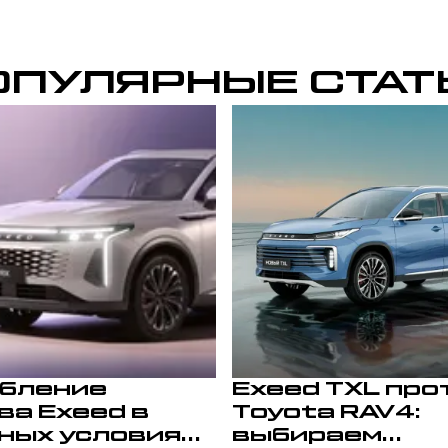
ОПУЛЯРНЫЕ СТАТ
бление
Exeed TXL про
ва Exeed в
Toyota RAV4:
ных условиях:
выбираем