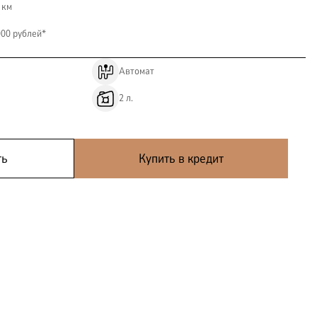
 км
000 рублей*
Автомат
2
л.
КОРПОРАТИВНЫМ
ть
Купить в кредит
КЛИЕНТАМ