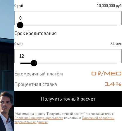
0
руб
10,000,000
руб
Срок кредитования
0
мес
84
мес
Ежемесячный платёж
0
₽/МЕС
Процентная ставка
14
%
Получить точный расчет
*Нажимая на кнопку “Получить точный расчет” вы соглашаетесь с
Политикой конфиденциальности
компании и
Политикой обработки
персональных данных