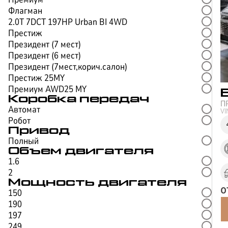
Флагман
2.0T 7DCT 197HP Urban BI 4WD
Престиж
Президент (7 мест)
Президент (6 мест)
Президент (7мест,корич.салон)
Престиж 25MY
Премиум AWD25 MY
Коробка передач
П
Автомат
V
Робот
Привод
Полный
Объем двигателя
1.6
2
Мощность двигателя
о
150
190
197
249