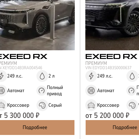
EXEED
RX
EXEED
RX
РЕМИУМ
ПРЕМИУМ
IN
XEYDD14B3RA004546
VIN
EDYDD14B3S0000637
249 л.с.
2 л
249 л.с.
Полный
Автомат
Автомат
привод
Кроссовер
Серый
Кроссовер
т
5 300 000
₽
от
5 200 000
₽
Подробнее
Подробнее