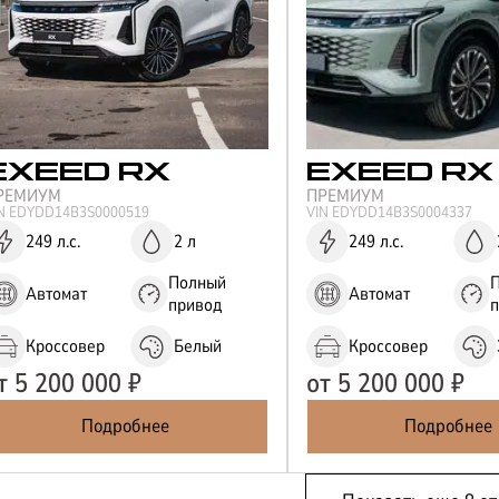
EXEED
RX
EXEED
RX
РЕМИУМ
ПРЕМИУМ
IN
EDYDD14B3S0000519
VIN
EDYDD14B3S0004337
249 л.с.
2 л
249 л.с.
Полный
Автомат
Автомат
привод
Кроссовер
Белый
Кроссовер
т
5 200 000
₽
от
5 200 000
₽
Подробнее
Подробнее