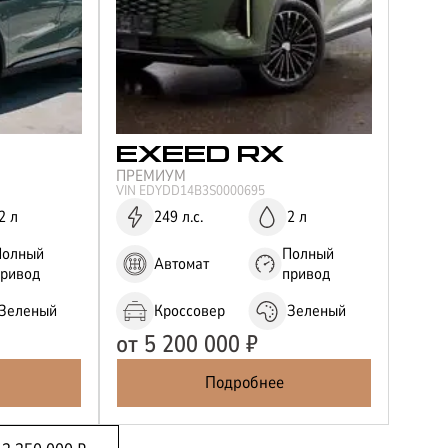
EXEED
RX
ПРЕМИУМ
VIN
EDYDD14B3S0000695
2 л
249 л.с.
2 л
Полный
Полный
Автомат
привод
привод
Зеленый
Кроссовер
Зеленый
от
5 200 000
₽
Подробнее