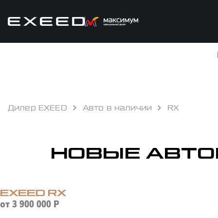
Дилер EXEED
Авто в наличии
RX
НОВЫЕ АВТО
КРЕДИТ
EXEED
RX
от
3 900 000
Р