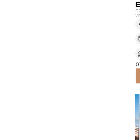
П
V
о