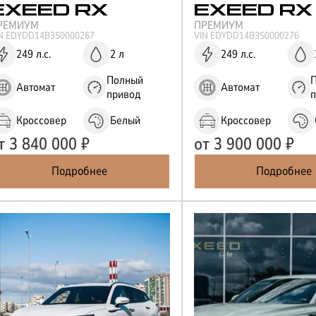
EXEED
RX
EXEED
RX
РЕМИУМ
ПРЕМИУМ
IN
EDYDD14B3S0000267
VIN
EDYDD14B3S0000276
Отправить
249 л.с.
2 л
249 л.с.
Нажимая кнопку “Отправить”, я соглашаюсь на
обработку
персональных данных
Полный
Автомат
Автомат
привод
Кроссовер
Белый
Кроссовер
т
3 840 000
₽
от
3 900 000
₽
Подробнее
Подробнее