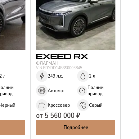
EXEED
RX
ФЛАГМАН
VIN
EDYDD14B3S0003845
2 л
249 л.с.
2 л
Полный
Полный
Автомат
привод
привод
Черный
Кроссовер
Серый
от
5 560 000
₽
Подробнее