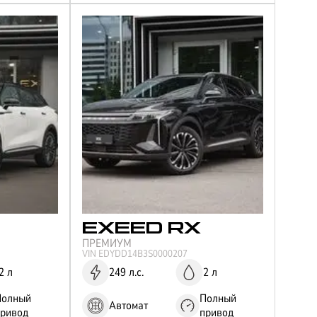
EXEED
RX
ПРЕМИУМ
VIN
EDYDD14B3S0000207
2 л
249 л.с.
2 л
Полный
Полный
Автомат
привод
привод