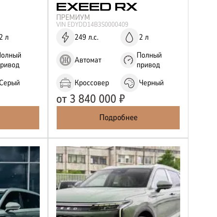
EXEED
RX
ПРЕМИУМ
VIN
EDYDD14B3S0000409
2 л
249 л.с.
2 л
Полный
Полный
Автомат
привод
привод
Серый
Кроссовер
Черный
от
3 840 000
₽
Подробнее