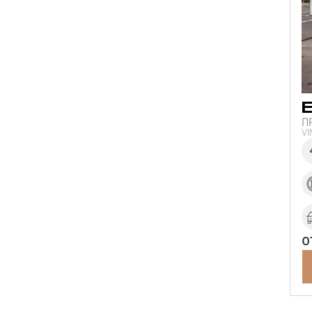
П
V
о