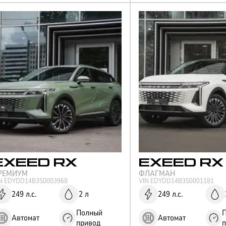
EXEED
RX
EXEED
RX
РЕМИУМ
ФЛАГМАН
IN
EDYDD14B3S0003968
VIN
EDYDD14B3S0001181
249 л.с.
2 л
249 л.с.
Полный
Автомат
Автомат
привод