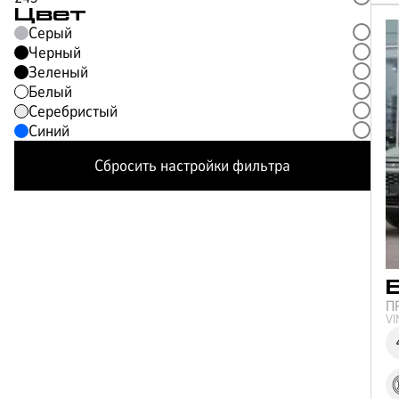
Цвет
Серый
Черный
Зеленый
Белый
Серебристый
Синий
Сбросить настройки фильтра
П
V