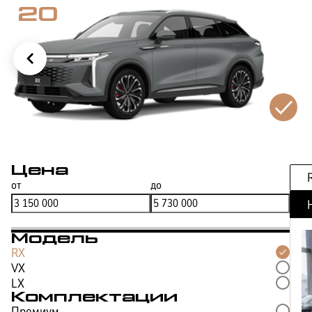
20
Цена
СТРАХОВАНИЕ
от
до
Модель
RX
VX
LX
Комплектации
Премиум