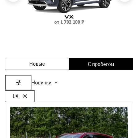
VX
КОРПОРАТИВНЫМ
от
1 792 100
Р
ЛИЗИНГ
КЛИЕНТАМ
Новые
С пробегом
Новинки
LX
Цена
от
до
Пробег