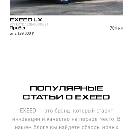
EXEED
LX
VIN
EDYDA32B4S0005324
704
км
Пробег
от
2 199 000
₽
ПОПУЛЯРНЫЕ
СТАТЬИ О EXEED
EXEED — это бренд, который ставит
инновации и качество на первое место. В
нашем блоге вы найдете обзоры новых