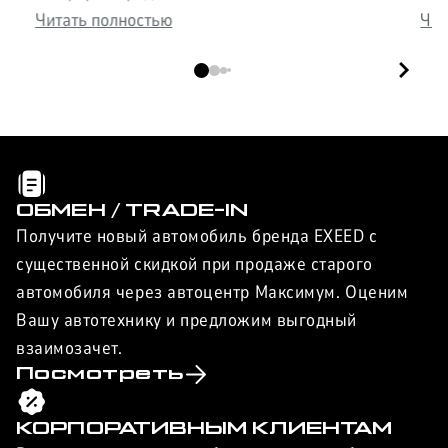
просторный салон и впечатляющие
Читать полностью
сов
Чит
характеристики. Узнайте всё о флагмане Exeed в
раз
нашем обзоре.
авт
ОБМЕН / TRADE-IN
Получите новый автомобиль бренда EXEED с
существенной скидкой при продаже старого
автомобиля через автоцентр Максимум. Оценим
Вашу автотехнику и предложим выгодный
взаимозачет.
Посмотреть
КОРПОРАТИВНЫМ КЛИЕНТАМ