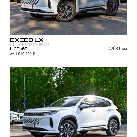
Объем двигателя
1.5
1.6
2
Мощность двигателя
147
EXEED
LX
150
VIN
LVTDB21B1PE057777
42081
км
197
Пробег
от
1 810 700
₽
249
Цвет
Синий
Серый
Белый
Красный
Черный
Фиолетовый