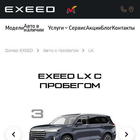
Авто в
Модели
Услуги
Сервис
Акции
Блог
Контакты
наличии
Дилер EXEED
Авто с пробегом
LX
КРЕДИТ
ОБМЕН / TRADE-IN
EXEED LX С
ПРОБЕГОМ
3
ТЕСТ-ДРАЙВ
СТРАХОВАНИЕ