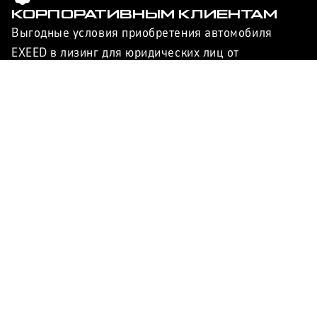
КОРПОРАТИВНЫМ КЛИЕНТАМ
Выгодные условия приобретения автомобиля
EXEED в лизинг для юридических лиц от
автоцентра Максимум.
Узнать
ЗАПИСЬ НА
СЕРВИС
Обслуживание автомобиля у официального
дилера помогает сохранить заводскую гарантию, а
ваш EXEED останется оригинальным и обеспечит
безопасность в дороге.
Записаться
ЗАПИСАТЬСЯ НА ТЕСТ-ДРАЙВ
Оцените характеристики и потребительские