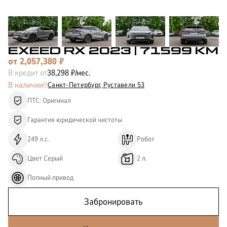
КОРПОРАТИВНЫМ
ЛИЗИНГ
КЛИЕНТАМ
EXEED RX
2023
| 71599 КМ
от
2,057,380
₽
В кредит от
38,298
₽/мес.
В наличии
Санкт-Петербург,
Руставели 53
ПТС: Оригинал
Гарантия юридической чистоты
249
л.с.
Робот
Цвет
Серый
2
л.
Полный
привод
Забронировать