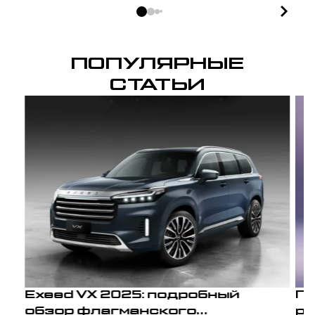
ПОПУЛЯРНЫЕ
СТАТЬИ
Exeed VX 2025: подробный
По
обзор флагманского
ре