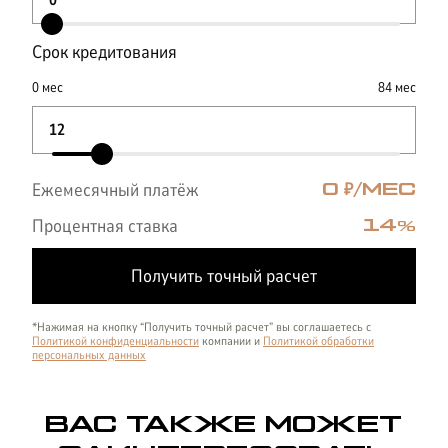
Срок кредитования
0
мес
84
мес
Ежемесячный платёж
0
₽/МЕС
Процентная ставка
14
%
Получить точный расчет
*Нажимая на кнопку “Получить точный расчет” вы соглашаетесь с
Политикой конфиденциальности
компании и
Политикой обработки
персональных данных
ВАС ТАКЖЕ МОЖЕТ