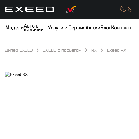
Авто в
Модели
Услуги
Сервис
Акции
Блог
Контакты
наличии
Дилер EXEED
EXEED с пробегом
RX
Exeed RX
КРЕДИТ
ОБМЕН / TRADE-IN
ТЕСТ-ДРАЙВ
СТРАХОВАНИЕ