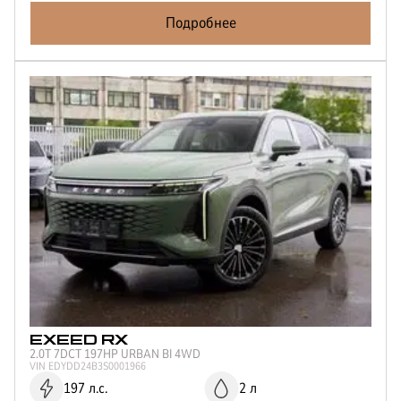
Объем двигателя
Подробнее
1.6
2
Мощность двигателя
150
190
197
249
Цвет
Серый
Черный
Зеленый
Белый
Серебристый
Синий
EXEED
RX
2.0T 7DCT 197HP URBAN BI 4WD
VIN
EDYDD24B3S0001966
197 л.с.
2 л