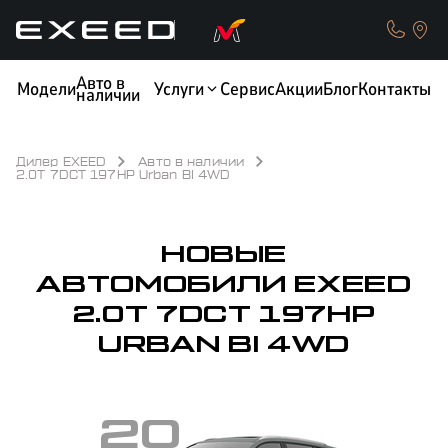
Авто в
Модели
Услуги
Сервис
Акции
Блог
Контакты
наличии
Дилер EXEED
Авто в наличии
2.0T 7DCT 197HP Urban BI 4WD
КРЕДИТ
ОБМЕН / TRADE-IN
НОВЫЕ
АВТОМОБИЛИ EXEED
2.0T 7DCT 197HP
URBAN BI 4WD
ТЕСТ-ДРАЙВ
СТРАХОВАНИЕ
20