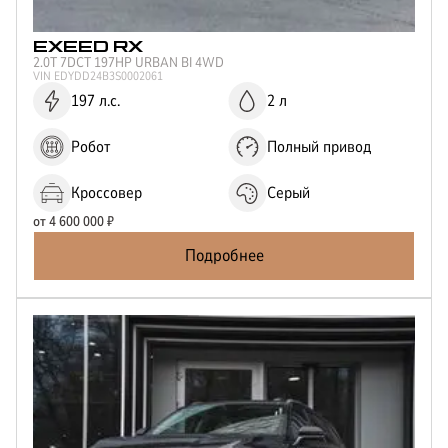
EXEED
RX
2.0T 7DCT 197HP URBAN BI 4WD
VIN
EDYDD24B3S0002061
197 л.с.
2 л
Робот
Полный привод
Кроссовер
Серый
от
4 600 000
₽
Подробнее