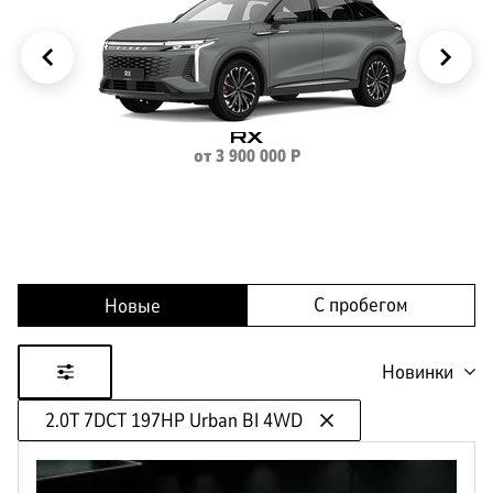
КОРПОРАТИВНЫМ
ЛИЗИНГ
КЛИЕНТАМ
RX
от
3 900 000
Р
С пробегом
Новые
Новинки
2.0T 7DCT 197HP Urban BI 4WD
Цена
от
до