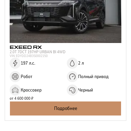
EXEED
RX
2.0T 7DCT 197HP URBAN BI 4WD
VIN
EDYDD24B3S0002150
197 л.с.
2 л
Робот
Полный привод
Кроссовер
Черный
от
4 600 000
₽
Подробнее
Отправить