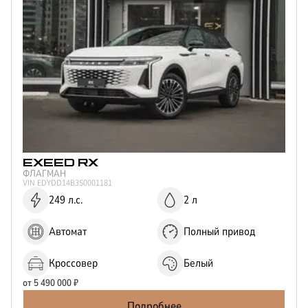
EXEED
RX
ФЛАГМАН
VIN
EDYDD14B3S0001181
249 л.с.
2 л
Автомат
Полный привод
Кроссовер
Белый
от
5 490 000
₽
Подробнее