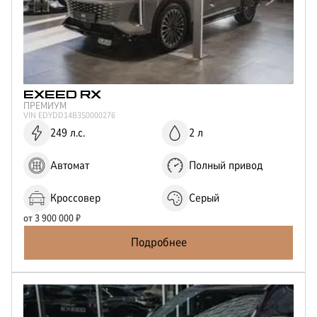
EXEED
RX
ПРЕМИУМ
VIN
EDYDD14B3S0000276
249 л.с.
2 л
Автомат
Полный привод
Кроссовер
Серый
от
3 900 000
₽
Подробнее