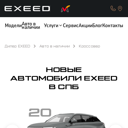
Авто в
Модели
Услуги
Сервис
Акции
Блог
Контакты
наличии
Дилер EXEED
Авто в наличии
Кроссовер
КРЕДИТ
ОБМЕН / TRADE-IN
НОВЫЕ
АВТОМОБИЛИ EXEED
В СПБ
ТЕСТ-ДРАЙВ
СТРАХОВАНИЕ
20