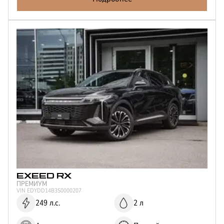
EXEED
RX
ПРЕМИУМ
VIN
EDYDD14B3S0000207
249 л.с.
2 л