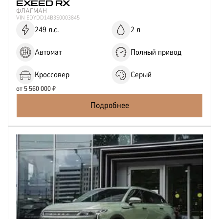
EXEED
RX
ФЛАГМАН
VIN
EDYDD14B3S0003845
249 л.с.
2 л
Автомат
Полный привод
Кроссовер
Серый
от
5 560 000
₽
Подробнее