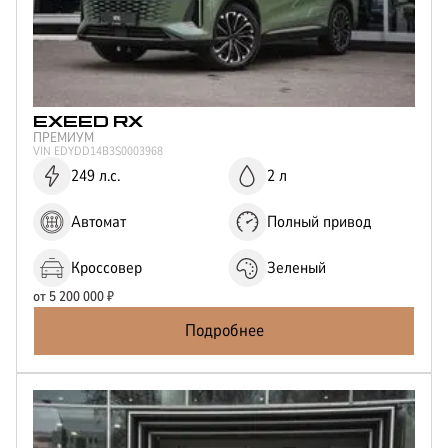
EXEED
RX
ПРЕМИУМ
VIN
EDYDD14B3S0003968
249 л.с.
2 л
Автомат
Полный привод
Кроссовер
Зеленый
от
5 200 000
₽
Подробнее