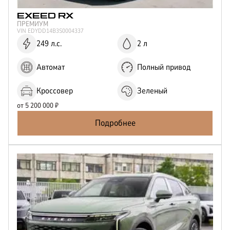
EXEED
RX
ПРЕМИУМ
VIN
EDYDD14B3S0004337
249 л.с.
2 л
Автомат
Полный привод
Кроссовер
Зеленый
от
5 200 000
₽
Подробнее