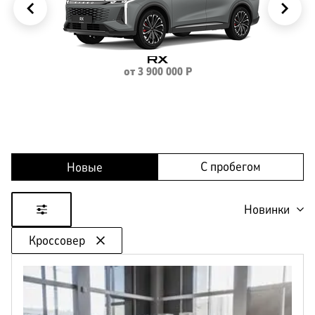
КОРПОРАТИВНЫМ
ЛИЗИНГ
КЛИЕНТАМ
RX
от
3 900 000
Р
С пробегом
Новые
Новинки
Кроссовер
Цена
от
до