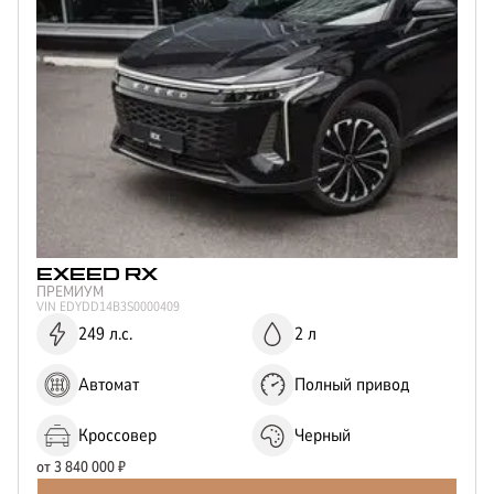
Отправить
Нажимая кнопку “Отправить”, я соглашаюсь на
обработку
персональных данных
EXEED
RX
ПРЕМИУМ
VIN
EDYDD14B3S0000409
249 л.с.
2 л
Автомат
Полный привод
Кроссовер
Черный
от
3 840 000
₽