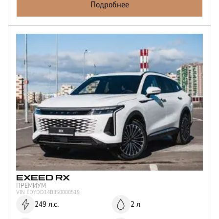
Подробнее
EXEED
RX
ПРЕМИУМ
VIN
EDYDD14B3S0000519
249 л.с.
2 л