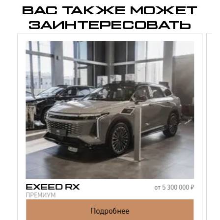
ВАС ТАКЖЕ МОЖЕТ
ЗАИНТЕРЕСОВАТЬ
от
5 300 000
₽
EXEED
RX
ПРЕМИУМ
П
Подробнее