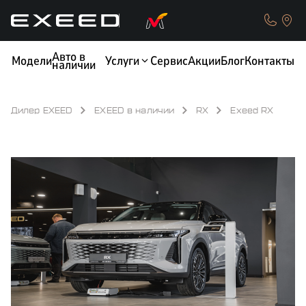
Авто в
Модели
Услуги
Сервис
Акции
Блог
Контакты
наличии
Дилер EXEED
EXEED в наличии
RX
Exeed RX
КРЕДИТ
ОБМЕН / TRADE-IN
ТЕСТ-ДРАЙВ
СТРАХОВАНИЕ