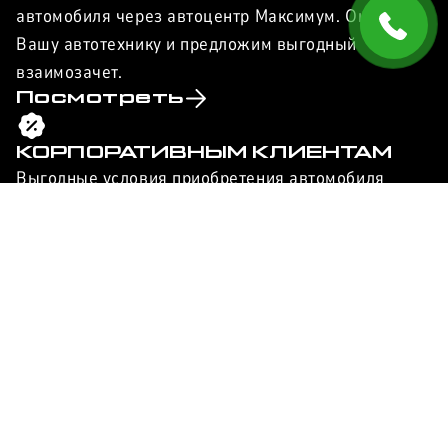
автомобиля через автоцентр Максимум. Оценим
Вашу автотехнику и предложим выгодный
взаимозачет.
Посмотреть
КОРПОРАТИВНЫМ КЛИЕНТАМ
Выгодные условия приобретения автомобиля
EXEED в лизинг для юридических лиц от
автоцентра Максимум.
Узнать
ЗАПИСЬ НА
СЕРВИС
Обслуживание автомобиля у официального
дилера помогает сохранить заводскую гарантию, а
ваш EXEED останется оригинальным и обеспечит
безопасность в дороге.