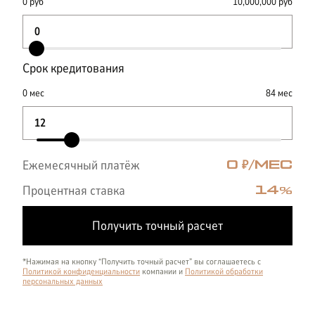
0
руб
10,000,000
руб
Срок кредитования
0
мес
84
мес
Ежемесячный платёж
0
₽/МЕС
Процентная ставка
14
%
Получить точный расчет
*Нажимая на кнопку “Получить точный расчет” вы соглашаетесь с
Политикой конфиденциальности
компании и
Политикой обработки
персональных данных